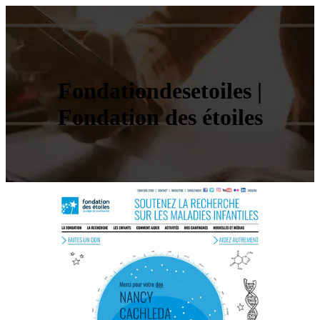
Fon­dation­desetoi­les |
Fondation des étoiles