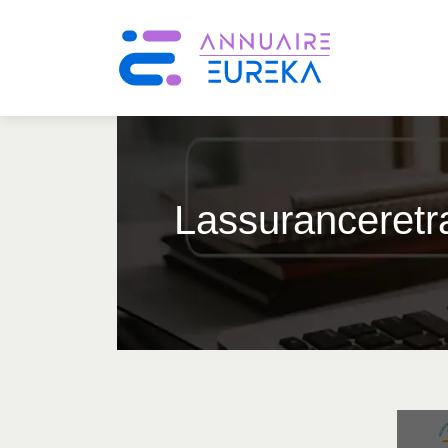
Las­suranceret­r