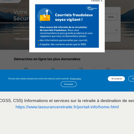
 CGSS, CSS) Informations et services sur la retraite à destination de ses
https://www.lassuranceretraite.fr/portail-info/home.html