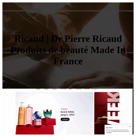
Ricaud | Dr Pierre Ricaud
Produits de beauté Made In
France